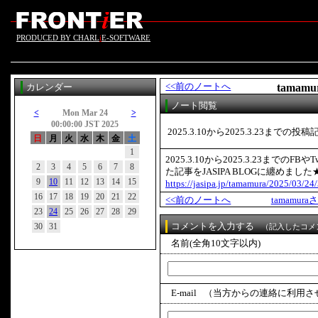
PRODUCED BY CHARL
i
E-SOFTWARE
カレンダー
<<前のノートへ
tama
ノート閲覧
<
Mon Mar 24
>
00:00:00 JST 2025
2025.3.10から2025.3.23までの
日
月
火
水
木
金
土
1
2025.3.10から2025.3.23までの
2
3
4
5
6
7
8
た記事をJASIPA BLOGに纏めました
9
10
11
12
13
14
15
https://jasipa.jp/tamamura/2025/03/24
16
17
18
19
20
21
22
<<前のノートへ
tamamu
23
24
25
26
27
28
29
コメントを入力する
30
31
（記入したコメ
名前(全角10文字以内)
E-mail
（当方からの連絡に利用さ